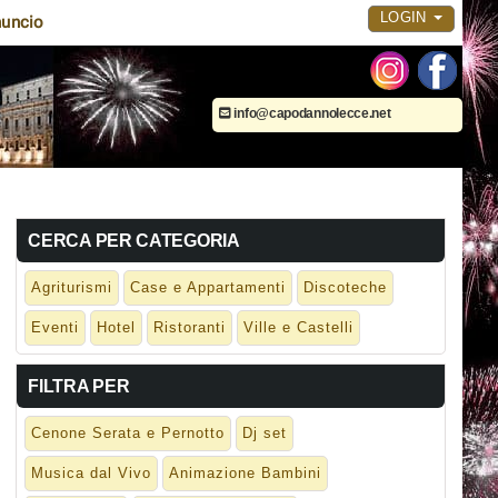
LOGIN
uncio
info@capodannolecce.net
CERCA PER CATEGORIA
Agriturismi
Case e Appartamenti
Discoteche
Eventi
Hotel
Ristoranti
Ville e Castelli
FILTRA PER
Cenone Serata e Pernotto
Dj set
Musica dal Vivo
Animazione Bambini