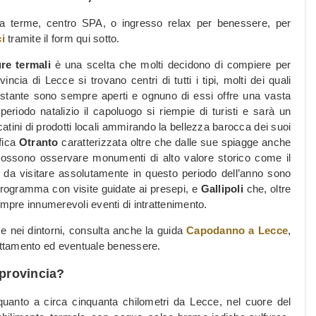
rea terme, centro SPA, o ingresso relax per benessere, per
i
tramite il form qui sotto.
re termali
è una scelta che molti decidono di compiere per
incia di Lecce si trovano centri di tutti i tipi, molti dei quali
onostante sono sempre aperti e ognuno di essi offre una vasta
periodo natalizio il capoluogo si riempie di turisti e sarà un
atini di prodotti locali ammirando la bellezza barocca dei suoi
ifica
Otranto
caratterizzata oltre che dalle sue spiagge anche
 possono osservare monumenti di alto valore storico come il
tà da visitare assolutamente in questo periodo dell’anno sono
 programma con visite guidate ai presepi, e
Gallipoli
che, oltre
pre innumerevoli eventi di intrattenimento.
tà e nei dintorni, consulta anche la guida
Capodanno a Lecce
,
nottamento ed eventuale benessere.
 provincia?
quanto a circa cinquanta chilometri da Lecce, nel cuore del