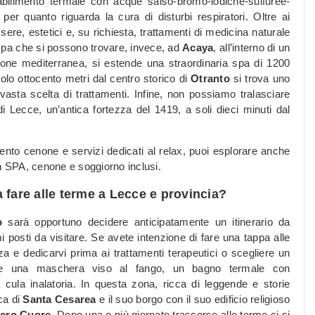
tabilimento termale con acque salso-bromo-iodiche-sulfuree-
a per quanto riguarda la cura di disturbi respiratori. Oltre ai
sere, estetici e, su richiesta, trattamenti di medicina naturale
i spa che si possono trovare, invece, ad
Acaya
, all’interno di un
zione mediterranea, si estende una straordinaria spa di 1200
olo ottocento metri dal centro storico di
Otranto
si trova uno
asta scelta di trattamenti. Infine, non possiamo tralasciare
di Lecce, un’antica fortezza del 1419, a soli dieci minuti dal
to cenone e servizi dedicati al relax, puoi esplorare anche
n SPA, cenone e soggiorno inclusi.
 fare alle terme a Lecce e provincia?
o
sarà opportuno decidere anticipatamente un itinerario da
imi posti da visitare. Se avete intenzione di fare una tappa alle
a e dedicarvi prima ai trattamenti terapeutici o scegliere un
de una maschera viso al fango, un bagno termale con
ula inalatoria. In questa zona, ricca di leggende e storie
ca di
Santa Cesarea
e il suo borgo con il suo edificio religioso
acro Cuore
. Dopo una o più giornate trascorse alle terme ci si