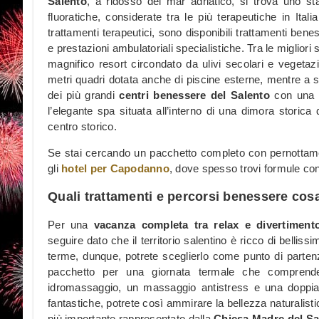
Salento
, a ridosso del mar adriatico, si trova uno s
fluoratiche, considerate tra le più terapeutiche in Itali
trattamenti terapeutici, sono disponibili trattamenti benes
e prestazioni ambulatoriali specialistiche. Tra le miglior
magnifico resort circondato da ulivi secolari e vegeta
metri quadri dotata anche di piscine esterne, mentre a s
dei più grandi
centri benessere del Salento
con una v
l’elegante spa situata all’interno di una dimora storica 
centro storico.
Se stai cercando un pacchetto completo con pernottamen
gli
hotel per Capodanno
, dove spesso trovi formule co
Quali trattamenti e percorsi benessere cosa
Per una
vacanza completa tra relax e divertiment
seguire dato che il territorio salentino è ricco di belliss
terme, dunque, potrete sceglierlo come punto di partenz
pacchetto per una giornata termale che compren
idromassaggio, un massaggio antistress e una doppia c
fantastiche, potrete così ammirare la bellezza naturalisti
più importante rappresentato dalla
Chiesa Madre del S