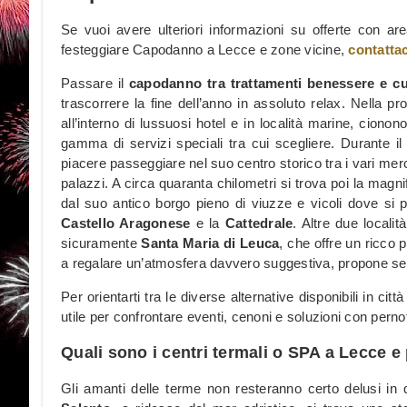
Se vuoi avere ulteriori informazioni su offerte con a
festeggiare Capodanno a Lecce e zone vicine,
contattac
Passare il
capodanno tra trattamenti benessere e cu
trascorrere la fine dell’anno in assoluto relax. Nella prov
all’interno di lussuosi hotel e in località marine, cion
gamma di servizi speciali tra cui scegliere. Durante il 
piacere passeggiare nel suo centro storico tra i vari merc
palazzi. A circa quaranta chilometri si trova poi la magn
dal suo antico borgo pieno di viuzze e vicoli dove si
Castello Aragonese
e la
Cattedrale
. Altre due locali
sicuramente
Santa Maria di Leuca
, che offre un ricco
a regalare un’atmosfera davvero suggestiva, propone sem
Per orientarti tra le diverse alternative disponibili in cit
utile per confrontare eventi, cenoni e soluzioni con per
Quali sono i centri termali o SPA a Lecce e
Gli amanti delle terme non resteranno certo delusi in 