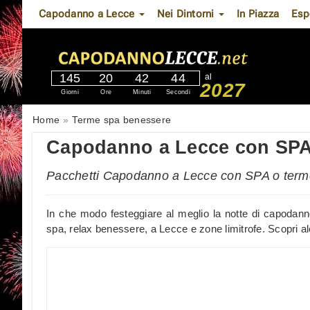
Capodanno a Lecce
Nei Dintorni
In Piazza
Esp
145
20
42
43
al
2027
Giorni
Ore
Minuti
Secondi
Home
Terme spa benessere
Capodanno a Lecce con SPA 
Pacchetti Capodanno a Lecce con SPA o term
In che modo festeggiare al meglio la notte di capodanno
spa, relax benessere, a Lecce e zone limitrofe. Scopri al