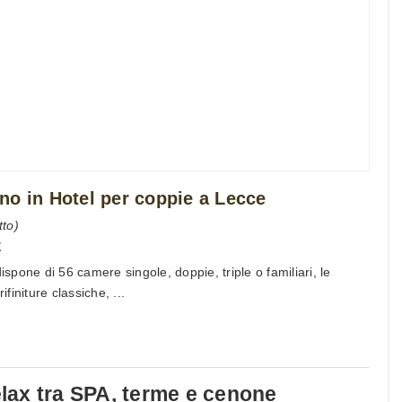
no in Hotel per coppie a Lecce
to)
E
dispone di 56 camere singole, doppie, triple o familiari, le
initure classiche, ...
ax tra SPA, terme e cenone