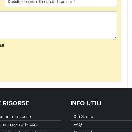
0
adulti
,
0
bambini
,
0
neonati
,
1
camere
*
ali
E RISORSE
INFO UTILI
odanno a Lecce
Chi Siamo
 in piazza a Lecce
FAQ