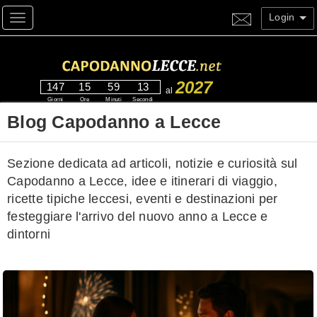
Login
Toggle navigation
2027
147
15
59
13
al
Giorni
Ore
Minuti
Secondi
Blog Capodanno a Lecce
Sezione dedicata ad articoli, notizie e curiosità sul
Capodanno a Lecce, idee e itinerari di viaggio,
ricette tipiche leccesi, eventi e destinazioni per
festeggiare l'arrivo del nuovo anno a Lecce e
dintorni