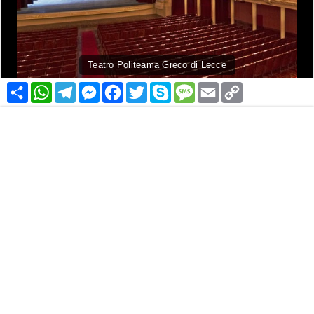
Teatro Politeama Greco di Lecce
Condividi
WhatsApp
Telegram
Messenger
Facebook
Twitter
Skype
Message
Email
Copy
Link