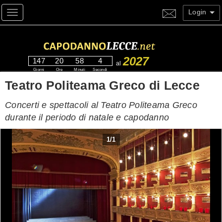
Login
Toggle navigation
2027
147
20
58
3
al
Giorni
Ore
Minuti
Secondi
Teatro Politeama Greco di Lecce
Concerti e spettacoli al Teatro Politeama Greco
durante il periodo di natale e capodanno
1
/
1