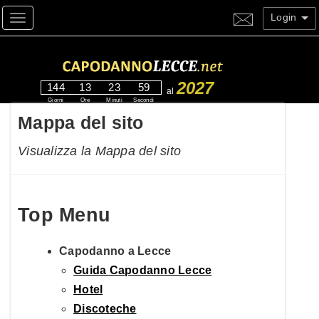
Login
Toggle navigation
2027
144
13
23
58
al
Giorni
Ore
Minuti
Secondi
Mappa del sito
Visualizza la Mappa del sito
Top Menu
Capodanno a Lecce
Guida Capodanno Lecce
Hotel
Discoteche