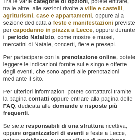
Tra le varie
categorie di opzioni
, potete entrare,
tra le altre, alle sezioni rivolte a
ville e castelli
,
agriturismi
,
case e appartamenti
, oppure alla
sezione dedicata a
feste e manifestazioni
previste
per
capodanno in piazza a Lecce
, oppure durante
il
periodo Natalizio
, come mostre e musei,
mercatini di Natale, concerti, fiere e presepi.
Per partecipare con la
prenotazione online
, potete
leggere le indicazioni fornite sulle singole offerte
degli eventi, che sono aperti alle prenotazioni
mediante il sito.
Per ulteriori informazioni potete contattarci tramite
la pagina
contatti
oppure entrare alla pagina delle
FAQ
, dedicata alle
domande e risposte più
frequenti
.
Se siete
responsabili di una struttura
ricettiva,
oppure
organizzatori di eventi
e feste a Lecce,