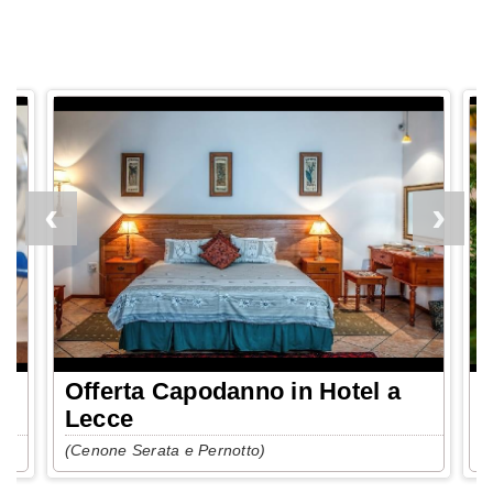
r
Offerta Capodanno in Hotel a
O
Lecce
f
(Cenone Serata e Pernotto)
(