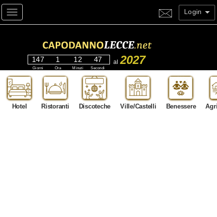
Login
Toggle navigation
2027
147
1
12
45
al
Giorni
Ora
Minuti
Secondi
Hotel
Ristoranti
Discoteche
Ville/Castelli
Benessere
Agr