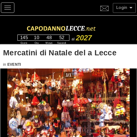
Login
Toggle navigation
2027
145
10
48
52
al
Giorni
Ore
Minuti
Secondi
Mercatini di Natale del a Lecce
in
EVENTI
1
/
1