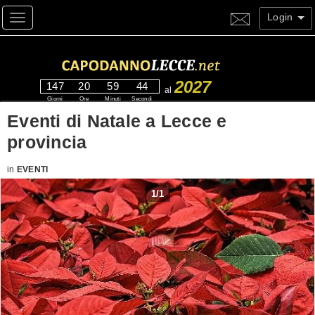
Login
Toggle navigation
2027
147
20
59
43
al
Giorni
Ore
Minuti
Secondi
Eventi di Natale a Lecce e
provincia
in
EVENTI
1
/
1