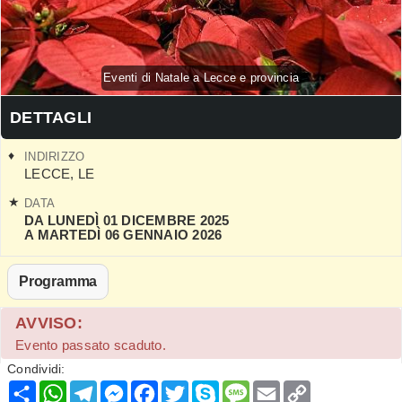
Eventi di Natale a Lecce e provincia
DETTAGLI
INDIRIZZO
LECCE
,
LE
DATA
DA LUNEDÌ 01 DICEMBRE 2025
A MARTEDÌ 06 GENNAIO 2026
Programma
AVVISO:
Evento passato scaduto.
Condividi:
Condividi
WhatsApp
Telegram
Messenger
Facebook
Twitter
Skype
Message
Email
Copy
Link