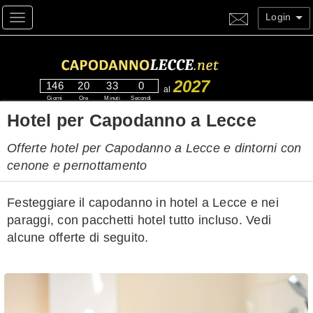
Login
Toggle navigation
2027
146
20
32
59
al
Giorni
Ore
Minuti
Secondi
Hotel per Capodanno a Lecce
Offerte hotel per Capodanno a Lecce e dintorni con
cenone e pernottamento
Festeggiare il capodanno in hotel a Lecce e nei
paraggi, con pacchetti hotel tutto incluso. Vedi
alcune offerte di seguito.