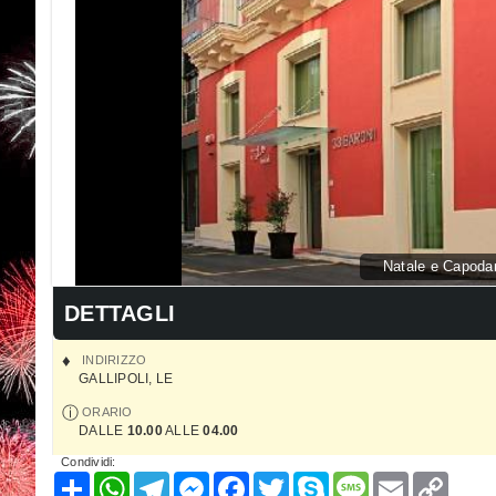
Natale e Capodan
DETTAGLI
INDIRIZZO
GALLIPOLI
,
LE
ORARIO
DALLE
10.00
ALLE
04.00
Condividi:
Condividi
WhatsApp
Telegram
Messenger
Facebook
Twitter
Skype
Message
Email
Copy