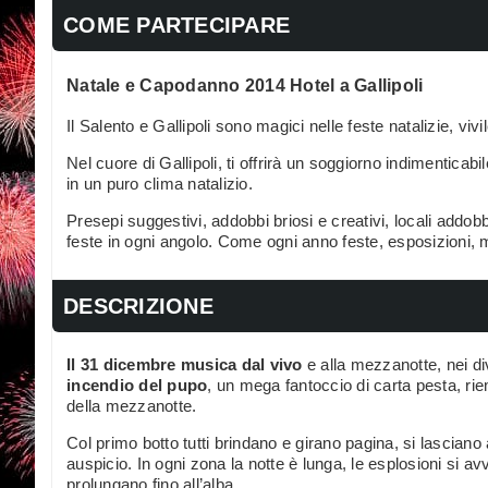
COME PARTECIPARE
Natale e Capodanno 2014 Hotel a Gallipoli
Il Salento e Gallipoli sono magici nelle feste natalizie, viv
Nel cuore di Gallipoli, ti offrirà un soggiorno indimenticabile
in un puro clima natalizio.
Presepi suggestivi, addobbi briosi e creativi, locali addobba
feste in ogni angolo. Come ogni anno feste, esposizioni, m
DESCRIZIONE
Il 31 dicembre musica dal vivo
e alla mezzanotte, nei dive
incendio del pupo
, un mega fantoccio di carta pesta, riem
della mezzanotte.
Col primo botto tutti brindano e girano pagina, si lasciano 
auspicio. In ogni zona la notte è lunga, le esplosioni si avv
prolungano fino all’alba.