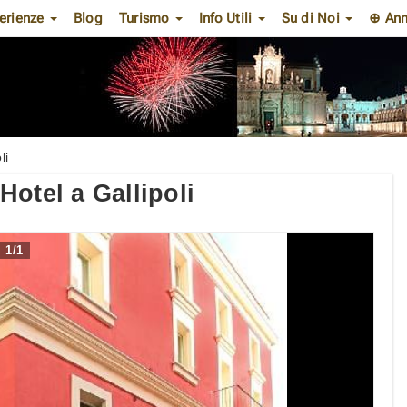
erienze
Blog
Turismo
Info Utili
Su di Noi
⊕ Ann
li
otel a Gallipoli
1
/
1