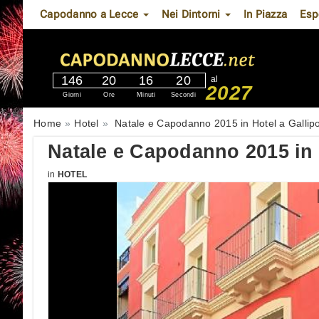
Capodanno a Lecce
Nei Dintorni
In Piazza
Esp
146
20
16
19
al
2027
Giorni
Ore
Minuti
Secondi
Home
Hotel
Natale e Capodanno 2015 in Hotel a Gallipo
Natale e Capodanno 2015 in H
in
HOTEL