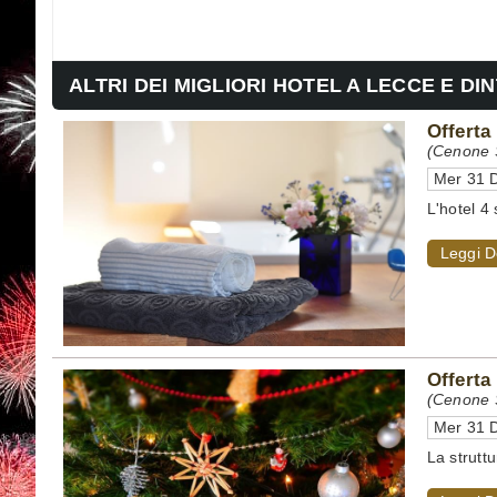
ALTRI DEI MIGLIORI HOTEL A LECCE E DI
Offerta
(Cenone S
Mer 31 D
L'hotel 4
Leggi D
Offerta
(Cenone S
Mer 31 D
La strutt