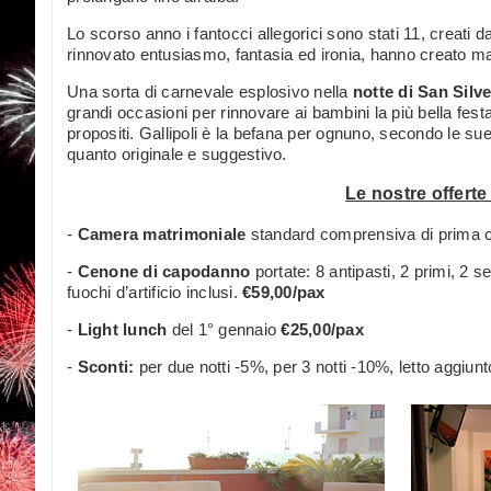
Lo scorso anno i fantocci allegorici sono stati 11, creati d
rinnovato entusiasmo, fantasia ed ironia, hanno creato manuf
Una sorta di carnevale esplosivo nella
notte di San Silv
grandi occasioni per rinnovare ai bambini la più bella festa
propositi. Gallipoli è la befana per ognuno, secondo le sue a
quanto originale e suggestivo.
Le nostre offert
-
Camera matrimoniale
standard comprensiva di prima c
-
Cenone di capodanno
portate: 8 antipasti, 2 primi, 2 
fuochi d’artificio inclusi.
€59,00/pax
-
Light lunch
del 1° gennaio
€25,00/pax
-
Sconti:
per due notti -5%, per 3 notti -10%, letto aggiun