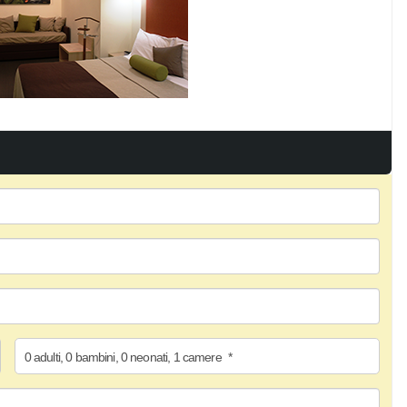
0
adulti
,
0
bambini
,
0
neonati
,
1
camere
*