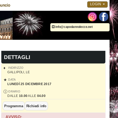
LOGIN
uncio
info@capodannolecce.net
DETTAGLI
INDIRIZZO
GALLIPOLI
,
LE
DATA
LUNEDÌ 25 DICEMBRE 2017
ORARIO
DALLE
10.00
ALLE
04.00
Programma
Richiedi info
AVVISO: