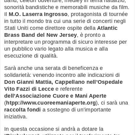
band, celebri ouverture, medley in tema natalizio,
sonorità bandistiche e memorabili musiche da film.
Il
M.O. Laserra Ingrosso
, protagonista di tournée
in tutto il mondo tra cui una serie di concerti negli
Stati Uniti come direttore ospite della
Atlantic
Brass Band del New Jersey
, è pronto a
interpretare un programma di sicuro interesse per
un pubblico vario legato alla musica e alla
esecuzione di qualità.
Sarà anche una serata di beneficenza e
solidarietà: venendo incontro alle indicazioni di
Don Gianni Mattia, Cappellano nell’Ospedale
Vito Fazzi di Lecce
e referente
dell’Associazione Cuore e Mani Aperte
(
htpp://www.cuoreemaniaperte.org
), ci sarà una
raccolta fondi
a sostegno di un’importante
iniziativa.
In questa occasione si andrà a dotare la