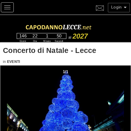
Login
Toggle navigation
2027
146
22
1
50
al
Giorni
Ore
Minuto
Secondi
Concerto di Natale - Lecce
in
EVENTI
1
/
1