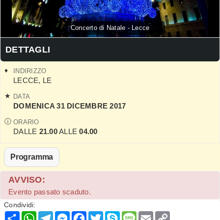
Concerto di Natale - Lecce
DETTAGLI
INDIRIZZO
LECCE
,
LE
DATA
DOMENICA 31 DICEMBRE 2017
ORARIO
DALLE
21.00
ALLE
04.00
Programma
AVVISO:
Evento passato scaduto.
Condividi:
Condividi
WhatsApp
Telegram
Messenger
Facebook
Twitter
Skype
Message
Email
Copy