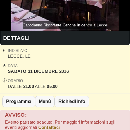
Capodanno Ristorante Cenone in centro a Lecce
DETTAGLI
INDIRIZZO
LECCE
,
LE
DATA
SABATO 31 DICEMBRE 2016
ORARIO
DALLE
21.00
ALLE
05.00
Programma
Menù
Richiedi info
AVVISO:
Evento passato scaduto. Per maggiori informazioni sugli
eventi aggiornati
Contattaci