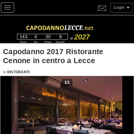
Login
Toggle navigation
2027
143
4
30
7
al
Giorni
Ore
Minuti
Secondi
Capodanno 2017 Ristorante
Cenone in centro a Lecce
in
RISTORANTI
1
/
1