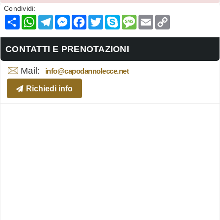
Condividi:
Condividi
WhatsApp
Telegram
Messenger
Facebook
Twitter
Skype
Message
Email
Copy
Link
CONTATTI E PRENOTAZIONI
Mail:
info@capodannolecce.net
Richiedi info